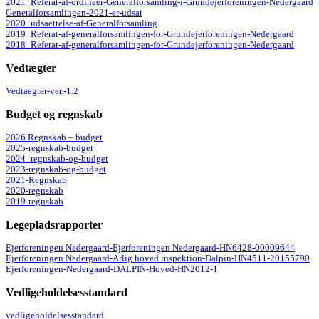
2021_Referat-af-ordinaer-Generalforsamling-i-Grundejerforeningen-Nedergaard
Generalforsamlingen-2021-er-udsat
2020_udsaettelse-af-Generalforsamling
2019_Referat-af-generalforsamlingen-for-Grundejerforeningen-Nedergaard
2018_Referat-af-generalforsamlingen-for-Grundejerforeningen-Nedergaard
Vedtægter
Vedtaegter-ver.-1.2
Budget og regnskab
2026 Regnskab – budget
2025-regnskab-budget
2024_regnskab-og-budget
2023-regnskab-og-budget
2021-Regnskab
2020-regnskab
2019-regnskab
Legepladsrapporter
Ejerforeningen Nedergaard-Ejerforeningen Nedergaard-HN6428-00009644
Ejerforeningen Nedergaard-Arlig hoved inspektion-Dalpin-HN4511-20155790
Ejerforeningen-Nedergaard-DALPIN-Hoved-HN2012-1
Vedligeholdelsesstandard
vedligeholdelsesstandard