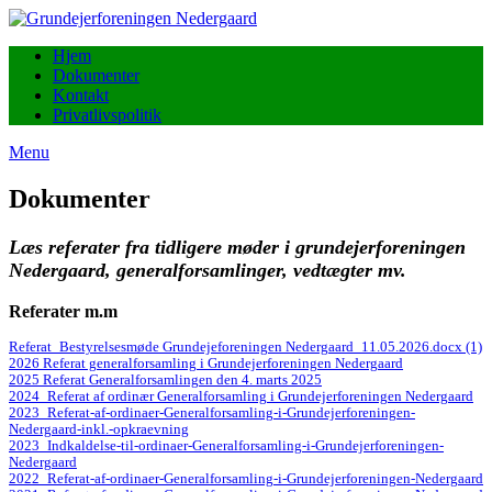
Skip
to
Grundejerforeningen
Hjem
content
Nedergaard
Dokumenter
Kontakt
Privatlivspolitik
Menu
Dokumenter
Læs referater fra tidligere møder i grundejerforeningen
Nedergaard, generalforsamlinger, vedtægter mv.
Referater
m.m
Referat_Bestyrelsesmøde Grundejeforeningen Nedergaard_11.05.2026.docx (1)
2026 Referat generalforsamling i Grundejerforeningen Nedergaard
2025 Referat Generalforsamlingen den 4. marts 2025
2024_Referat af ordinær Generalforsamling i Grundejerforeningen Nedergaard
2023_Referat-af-ordinaer-Generalforsamling-i-Grundejerforeningen-
Nedergaard-inkl.-opkraevning
2023_Indkaldelse-til-ordinaer-Generalforsamling-i-Grundejerforeningen-
Nedergaard
2022_Referat-af-ordinaer-Generalforsamling-i-Grundejerforeningen-Nedergaard